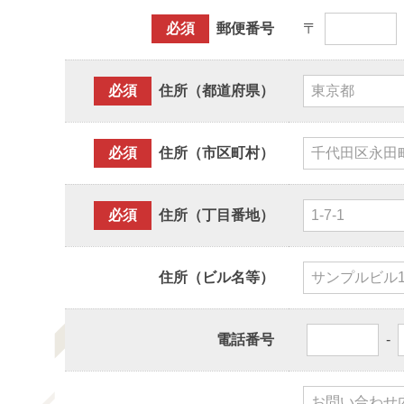
必須
郵便番号
〒
必須
住所（都道府県）
必須
住所（市区町村）
必須
住所（丁目番地）
住所（ビル名等）
電話番号
-